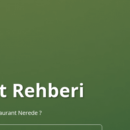
taurantları
hberi. En iyi lokantalar, kafeler ve yemek