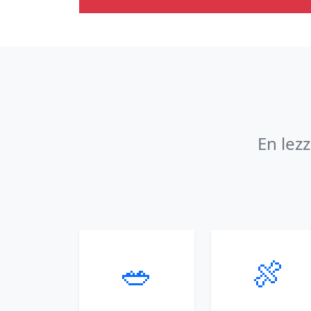
En lez
🥗
🍖