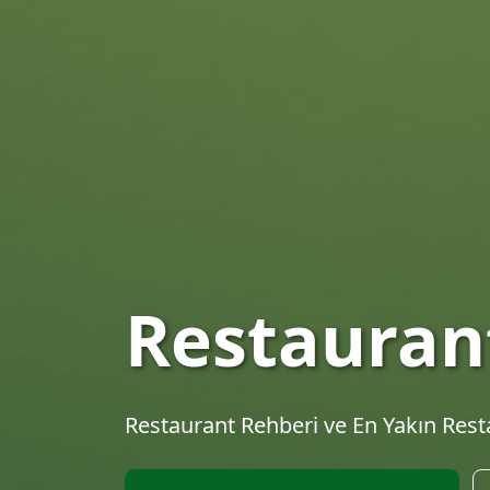
En İyi Res
Keşfet
Türkiye'nin en kapsamlı restaurant re
tariflerini keşfet.