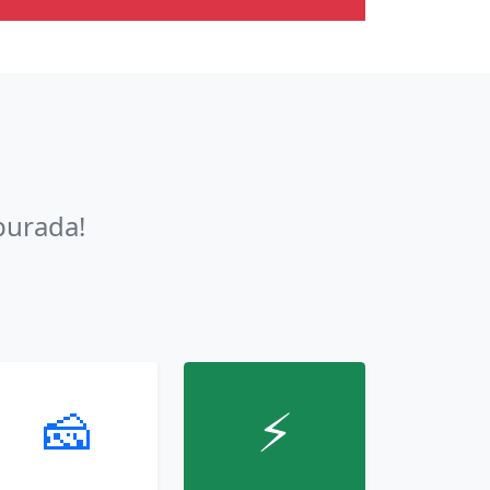
burada!
🧀
⚡