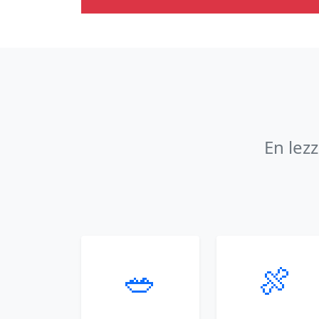
En lez
🥗
🍖