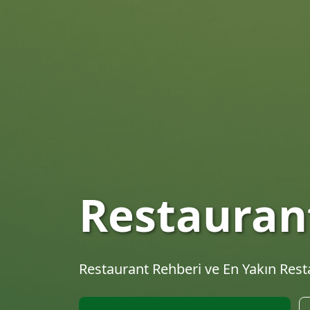
En İyi Res
Keşfet
Türkiye'nin en kapsamlı restaurant re
tariflerini keşfet.