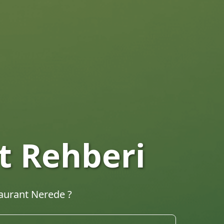
taurantları
hberi. En iyi lokantalar, kafeler ve yemek