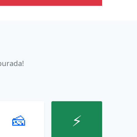
burada!
🧀
⚡