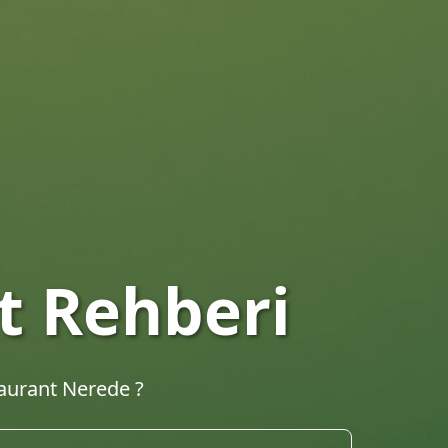
taurantları
hberi. En iyi lokantalar, kafeler ve yemek