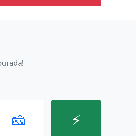
burada!
🧀
⚡