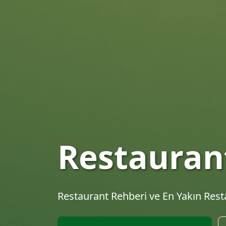
En İyi Res
Keşfet
Türkiye'nin en kapsamlı restaurant re
tariflerini keşfet.