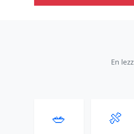
En lez
🥗
🍖