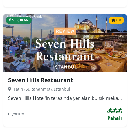
ÖNE ÇIKAN
0.0
Seven Hills Restaurant
Fatih (Sultanahmet), İstanbul
Seven Hills Hotel'in terasında yer alan bu şık mekan, misafirlerine Ayasofya, Sultanahmet Camii ve Topkapı Sarayı'nın yanı sıra İstanbul Boğazı'na hakim 360 derecelik panoramik bir manzara sunmaktadır. Menüsü, özellikle taze ve zengin deniz ürünleri ile Türk mutfağının seçkin lezzetlerine odaklanmıştır.
💰💰💰
0 yorum
Pahalı