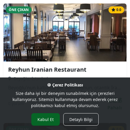
ÖNE ÇIKAN
0.0
Reyhun Iranian Restaurant
Beyoğlu, İstanbul
🍪 Çerez Politikası
Beyoğlu'nun kalbinde yer alan Reyhun, otantik İran (Pers) mutfağının en lezzetli örneklerini sunan popüler bir mekandır. Özellikle safranlı pilavları, çeşitli kebapları (Çelo Kebap, Kubide) ve geleneksel güveç yemekleri ile tanınır. Hem turistler hem de yerli halk tarafından sıkça tercih edilen samimi ve misafirperver bir atmosfere sahiptir.
Size daha iyi bir deneyim sunabilmek için çerezleri
💰💰💰
kullanıyoruz. Sitemizi kullanmaya devam ederek çerez
0 yorum
politikamızı kabul etmiş olursunuz.
Pahalı
Kabul Et
Detaylı Bilgi
ÖNE ÇIKAN
0.0