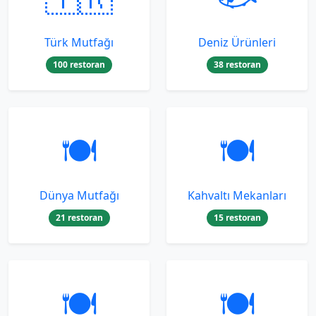
Türk Mutfağı
Deniz Ürünleri
100 restoran
38 restoran
🍽️
🍽️
Dünya Mutfağı
Kahvaltı Mekanları
21 restoran
15 restoran
🍽️
🍽️