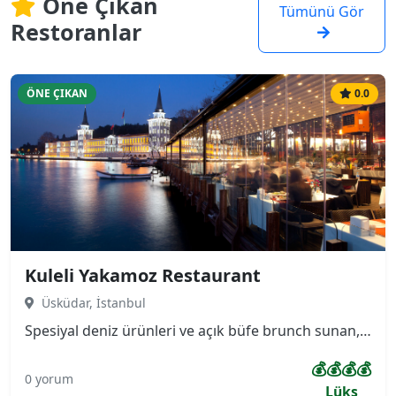
Öne Çıkan
Tümünü Gör
Restoranlar
ÖNE ÇIKAN
0.0
Kuleli Yakamoz Restaurant
Üsküdar, İstanbul
Spesiyal deniz ürünleri ve açık büfe brunch sunan, terası ve Boğaz manzarası olan sessiz, ferah mekan. Asırlık çınar ağaçlarının altında boğazın manzarasını panaromik çevreleyen, bir yanı Kuleli Askeri Lisesi diğer yanı Boğaz Köprüsünü gören çok özel konuma sahip restaurantımız kendini özel hissetmek isteyenler için ayrıcalıklı bir mekan.
💰💰💰💰
0 yorum
Lüks