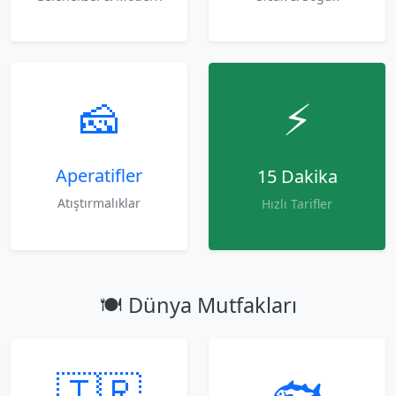
🧀
⚡
Aperatifler
15 Dakika
Atıştırmalıklar
Hızlı Tarifler
🍽️ Dünya Mutfakları
🇹🇷
🐟