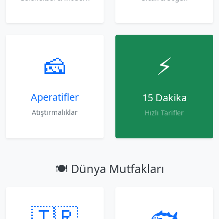
🧀
⚡
Aperatifler
15 Dakika
Atıştırmalıklar
Hızlı Tarifler
🍽️ Dünya Mutfakları
🇹🇷
🐟