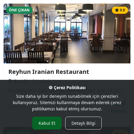
ÖNE ÇIKAN
0.0
Reyhun Iranian Restaurant
Beyoğlu, İstanbul
🍪 Çerez Politikası
Beyoğlu'nun kalbinde yer alan Reyhun, otantik İran (Pers) mutfağının en lezzetli örneklerini sunan popüler bir mekandır. Özellikle safranlı pilavları, çeşitli kebapları (Çelo Kebap, Kubide) ve geleneksel güveç yemekleri ile tanınır. Hem turistler hem de yerli halk tarafından sıkça tercih edilen samimi ve misafirperver bir atmosfere sahiptir.
Size daha iyi bir deneyim sunabilmek için çerezleri
💰💰💰
kullanıyoruz. Sitemizi kullanmaya devam ederek çerez
0 yorum
politikamızı kabul etmiş olursunuz.
Pahalı
Kabul Et
Detaylı Bilgi
ÖNE ÇIKAN
0.0