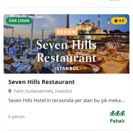
ÖNE ÇIKAN
0.0
Seven Hills Restaurant
Fatih (Sultanahmet), İstanbul
Seven Hills Hotel'in terasında yer alan bu şık mekan, misafirlerine Ayasofya, Sultanahmet Camii ve Topkapı Sarayı'nın yanı sıra İstanbul Boğazı'na hakim 360 derecelik panoramik bir manzara sunmaktadır. Menüsü, özellikle taze ve zengin deniz ürünleri ile Türk mutfağının seçkin lezzetlerine odaklanmıştır.
💰💰💰
0 yorum
Pahalı