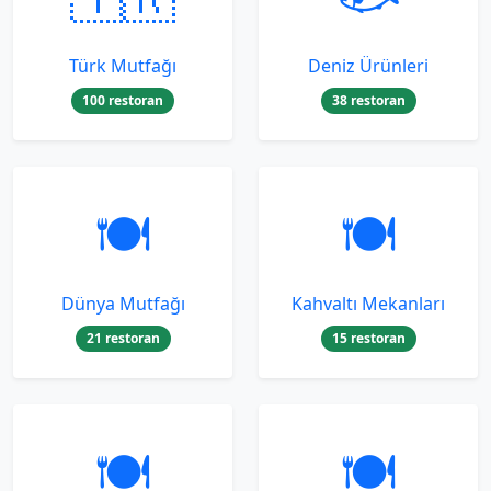
Türk Mutfağı
Deniz Ürünleri
100 restoran
38 restoran
🍽️
🍽️
Dünya Mutfağı
Kahvaltı Mekanları
21 restoran
15 restoran
🍽️
🍽️