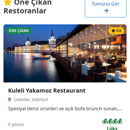
Öne Çıkan
Tümünü Gör
Restoranlar
ÖNE ÇIKAN
0.0
Kuleli Yakamoz Restaurant
Üsküdar, İstanbul
Spesiyal deniz ürünleri ve açık büfe brunch sunan, terası ve Boğaz manzarası olan sessiz, ferah mekan. Asırlık çınar ağaçlarının altında boğazın manzarasını panaromik çevreleyen, bir yanı Kuleli Askeri Lisesi diğer yanı Boğaz Köprüsünü gören çok özel konuma sahip restaurantımız kendini özel hissetmek isteyenler için ayrıcalıklı bir mekan.
💰💰💰💰
0 yorum
Lüks