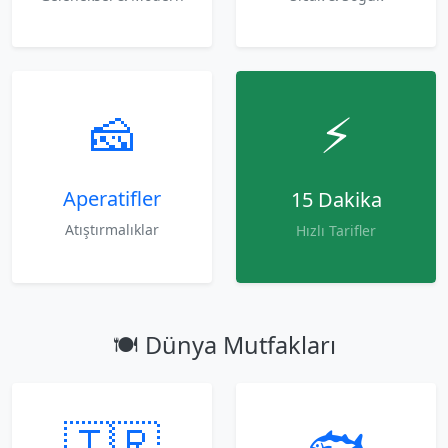
🧀
⚡
Aperatifler
15 Dakika
Atıştırmalıklar
Hızlı Tarifler
🍽️ Dünya Mutfakları
🇹🇷
🐟