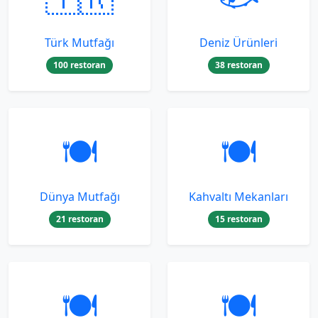
Türk Mutfağı
Deniz Ürünleri
100 restoran
38 restoran
🍽️
🍽️
Dünya Mutfağı
Kahvaltı Mekanları
21 restoran
15 restoran
🍽️
🍽️