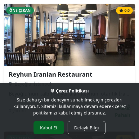
ÖNE ÇIKAN
0.0
Reyhun Iranian Restaurant
Beyoğlu, İstanbul
🍪 Çerez Politikası
Beyoğlu'nun kalbinde yer alan Reyhun, otantik İran (Pers) mutfağının en lezzetli örneklerini sunan popüler bir mekandır. Özellikle safranlı pilavları, çeşitli kebapları (Çelo Kebap, Kubide) ve geleneksel güveç yemekleri ile tanınır. Hem turistler hem de yerli halk tarafından sıkça tercih edilen samimi ve misafirperver bir atmosfere sahiptir.
Size daha iyi bir deneyim sunabilmek için çerezleri
💰💰💰
kullanıyoruz. Sitemizi kullanmaya devam ederek çerez
0 yorum
politikamızı kabul etmiş olursunuz.
Pahalı
Kabul Et
Detaylı Bilgi
ÖNE ÇIKAN
0.0