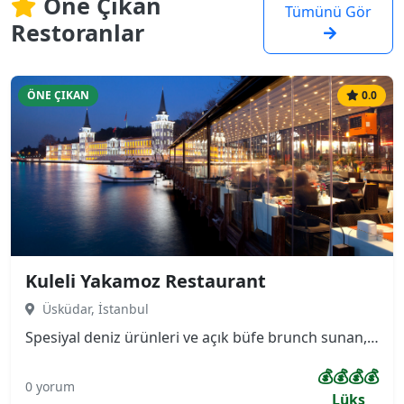
Öne Çıkan
Tümünü Gör
Restoranlar
ÖNE ÇIKAN
0.0
Kuleli Yakamoz Restaurant
Üsküdar, İstanbul
Spesiyal deniz ürünleri ve açık büfe brunch sunan, terası ve Boğaz manzarası olan sessiz, ferah mekan. Asırlık çınar ağaçlarının altında boğazın manzarasını panaromik çevreleyen, bir yanı Kuleli Askeri Lisesi diğer yanı Boğaz Köprüsünü gören çok özel konuma sahip restaurantımız kendini özel hissetmek isteyenler için ayrıcalıklı bir mekan.
💰💰💰💰
0 yorum
Lüks