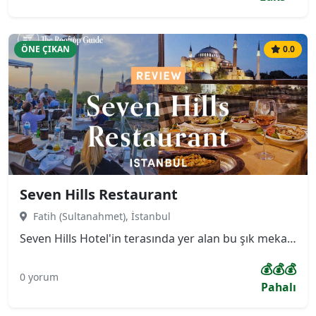
ÖNE ÇIKAN
0.0
Seven Hills Restaurant
Fatih (Sultanahmet), İstanbul
Seven Hills Hotel'in terasında yer alan bu şık mekan, misafirlerine Ayasofya, Sultanahmet Camii ve Topkapı Sarayı'nın yanı sıra İstanbul Boğazı'na hakim 360 derecelik panoramik bir manzara sunmaktadır. Menüsü, özellikle taze ve zengin deniz ürünleri ile Türk mutfağının seçkin lezzetlerine odaklanmıştır.
💰💰💰
0 yorum
Pahalı