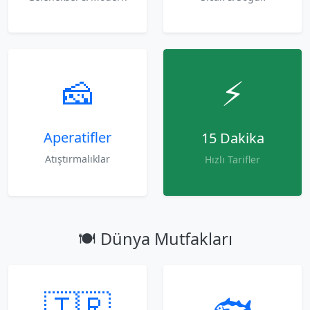
🧀
⚡
Aperatifler
15 Dakika
Atıştırmalıklar
Hızlı Tarifler
🍽️ Dünya Mutfakları
🇹🇷
🐟