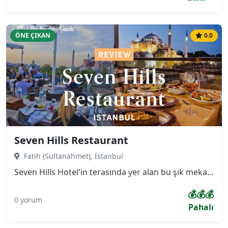
ÖNE ÇIKAN
0.0
Seven Hills Restaurant
Fatih (Sultanahmet), İstanbul
Seven Hills Hotel'in terasında yer alan bu şık mekan, misafirlerine Ayasofya, Sultanahmet Camii ve Topkapı Sarayı'nın yanı sıra İstanbul Boğazı'na hakim 360 derecelik panoramik bir manzara sunmaktadır. Menüsü, özellikle taze ve zengin deniz ürünleri ile Türk mutfağının seçkin lezzetlerine odaklanmıştır.
💰💰💰
0 yorum
Pahalı