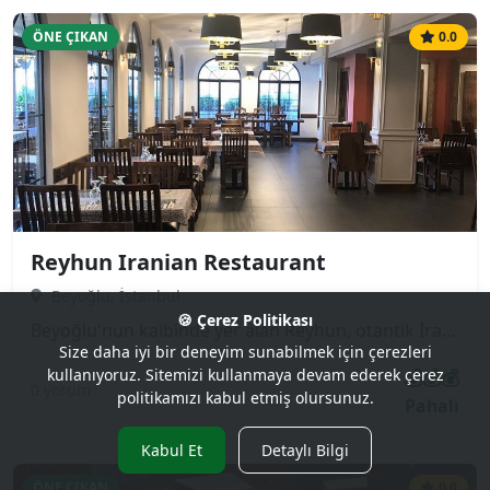
ÖNE ÇIKAN
0.0
Reyhun Iranian Restaurant
Beyoğlu, İstanbul
🍪 Çerez Politikası
Beyoğlu'nun kalbinde yer alan Reyhun, otantik İran (Pers) mutfağının en lezzetli örneklerini sunan popüler bir mekandır. Özellikle safranlı pilavları, çeşitli kebapları (Çelo Kebap, Kubide) ve geleneksel güveç yemekleri ile tanınır. Hem turistler hem de yerli halk tarafından sıkça tercih edilen samimi ve misafirperver bir atmosfere sahiptir.
Size daha iyi bir deneyim sunabilmek için çerezleri
💰💰💰
kullanıyoruz. Sitemizi kullanmaya devam ederek çerez
0 yorum
politikamızı kabul etmiş olursunuz.
Pahalı
Kabul Et
Detaylı Bilgi
ÖNE ÇIKAN
0.0