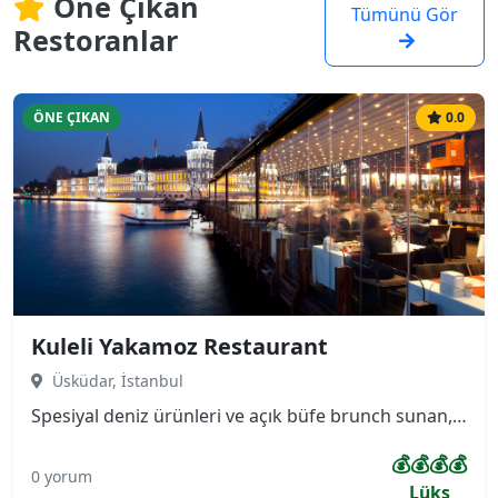
Öne Çıkan
Tümünü Gör
Restoranlar
ÖNE ÇIKAN
0.0
Kuleli Yakamoz Restaurant
Üsküdar, İstanbul
Spesiyal deniz ürünleri ve açık büfe brunch sunan, terası ve Boğaz manzarası olan sessiz, ferah mekan. Asırlık çınar ağaçlarının altında boğazın manzarasını panaromik çevreleyen, bir yanı Kuleli Askeri Lisesi diğer yanı Boğaz Köprüsünü gören çok özel konuma sahip restaurantımız kendini özel hissetmek isteyenler için ayrıcalıklı bir mekan.
💰💰💰💰
0 yorum
Lüks