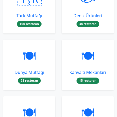
Türk Mutfağı
Deniz Ürünleri
100 restoran
38 restoran
🍽️
🍽️
Dünya Mutfağı
Kahvaltı Mekanları
21 restoran
15 restoran
🍽️
🍽️