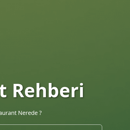
taurantları
hberi. En iyi lokantalar, kafeler ve yemek