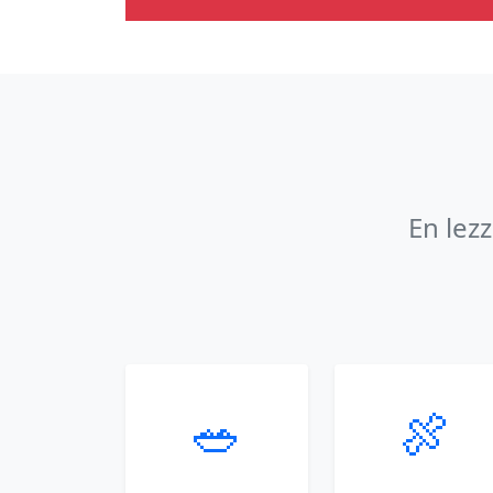
En lez
🥗
🍖