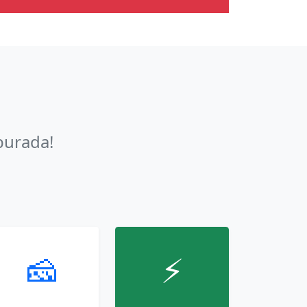
burada!
🧀
⚡