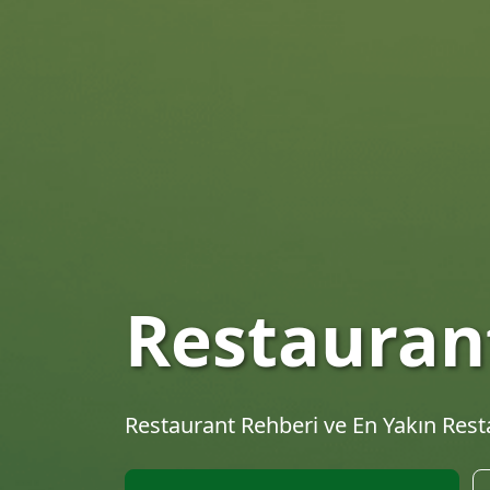
En İyi Res
Keşfet
Türkiye'nin en kapsamlı restaurant re
tariflerini keşfet.