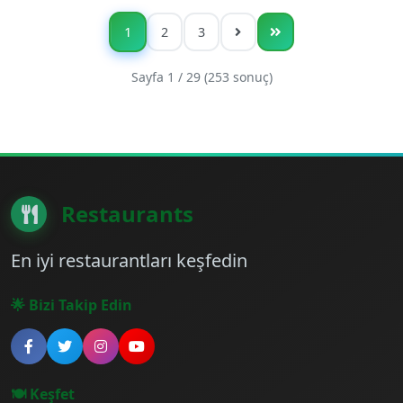
manzarası ve romantik atmosferiyle Bodrum’da
mutlaka deneyimlenmesi gereken restoranlardan
1
2
3
biridir.
Sayfa 1 / 29 (253 sonuç)
Restaurants
En iyi restaurantları keşfedin
🌟 Bizi Takip Edin
🍽️ Keşfet