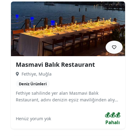
güler yüzlü hizmetiyle de beğeni topluyor.
Masmavi Balık Restaurant
Fethiye, Muğla
Deniz Ürünleri
Fethiye sahilinde yer alan Masmavi Balık
Restaurant, adını denizin eşsiz maviliğinden alıyor.
Günlük taze balıklar, zengin Ege mezeleri ve
Akdeniz mutfağından özenle seçilmiş tatlarla
💰💰💰
Henüz yorum yok
misafirlerine unutulmaz bir deneyim sunuyor.
Pahalı
Özellikle gün batımı manzaralı terası, aile dostu
ortamı ve deniz kenarı masalarıyla romantik akşam