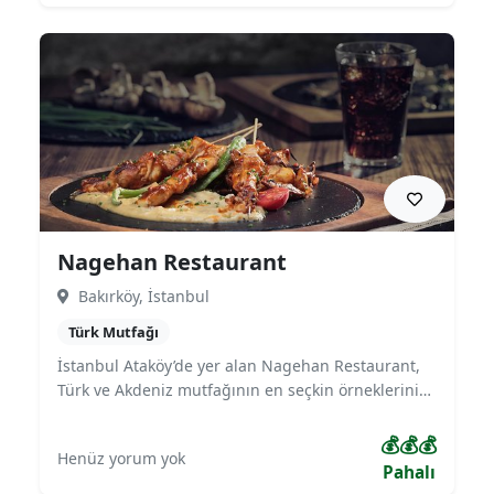
oturma alanıyla hem öğle yemekleri hem de akşam
buluşmaları için tercih edilmektedir.
Nagehan Restaurant
Bakırköy, İstanbul
Türk Mutfağı
İstanbul Ataköy’de yer alan Nagehan Restaurant,
Türk ve Akdeniz mutfağının en seçkin örneklerini
misafirleriyle buluşturuyor. Izgara çeşitleri, zengin
meze menüsü ve deniz ürünleriyle öne çıkan
💰💰💰
Henüz yorum yok
mekan; aile yemekleri, iş buluşmaları ve özel
Pahalı
kutlamalar için sıcak ve şık bir atmosfer sunuyor.