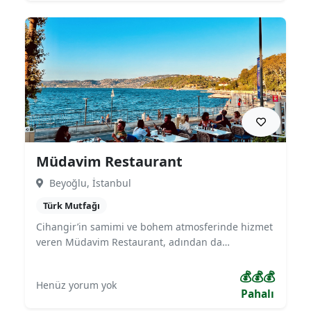
Kaliteli hizmeti ve zengin menüsüyle bölgenin en
çok tercih edilen restoranlarından biridir.
Müdavim Restaurant
Beyoğlu, İstanbul
Türk Mutfağı
Cihangir’in samimi ve bohem atmosferinde hizmet
veren Müdavim Restaurant, adından da
anlaşılacağı gibi müdavimlerinin sık sık uğradığı
sıcak bir mekandır. Geleneksel Türk mutfağı, meze
💰💰💰
Henüz yorum yok
çeşitleri ve deniz ürünleriyle öne çıkar. Sohbet
Pahalı
eşliğinde keyifli akşam yemekleri için ideal bir