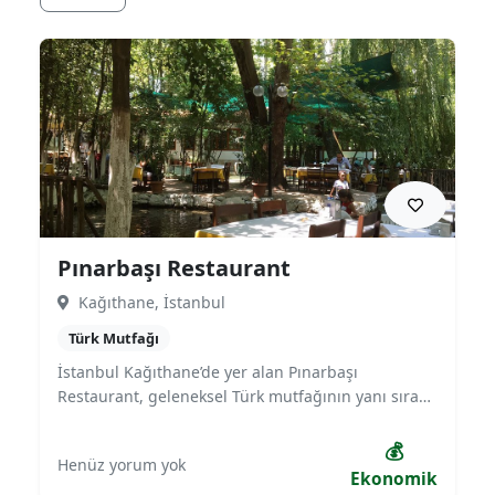
Pınarbaşı Restaurant
Kağıthane, İstanbul
Türk Mutfağı
İstanbul Kağıthane’de yer alan Pınarbaşı
Restaurant, geleneksel Türk mutfağının yanı sıra
ızgara çeşitleri ve ev yemekleriyle bilinir. Aile dostu
samimi atmosferi, uygun fiyatlı menüsü ve lezzetli
💰
Henüz yorum yok
yemekleriyle mahalle kültürünü yaşatan
Ekonomik
mekanlardan biridir. Geniş iç mekanı ve açık