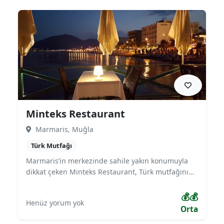
tercih olan restoran, samimi iç mekanı ve lezzetli
menüsüyle hem yerli hem yabancı misafirlerin
gözdesidir.
Minteks Restaurant
Marmaris, Muğla
Türk Mutfağı
Marmaris’in merkezinde sahile yakın konumuyla
dikkat çeken Minteks Restaurant, Türk mutfağının
yanı sıra Akdeniz lezzetlerini misafirlerine
sunmaktadır. Izgara çeşitleri, deniz ürünleri ve
💰💰
Henüz yorum yok
zengin kahvaltı menüsüyle öne çıkan mekan,
Orta
modern dekorasyonu ve sıcak atmosferiyle hem