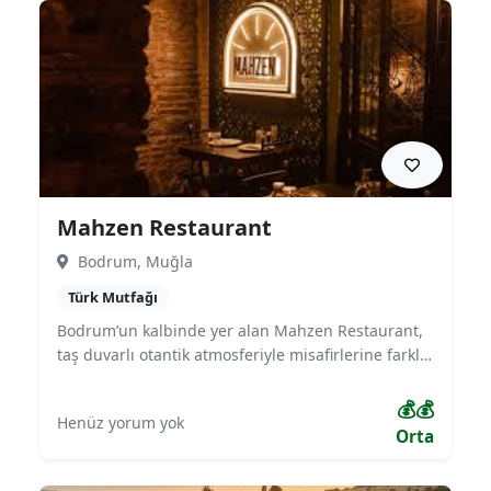
yemekleri için de tercih ediliyor.
Mahzen Restaurant
Bodrum, Muğla
Türk Mutfağı
Bodrum’un kalbinde yer alan Mahzen Restaurant,
taş duvarlı otantik atmosferiyle misafirlerine farklı
bir deneyim sunuyor. Türk ve Akdeniz mutfağının
yanı sıra dünya mutfağından seçkin lezzetler ve
💰💰
Henüz yorum yok
zengin şarap menüsüyle öne çıkıyor. Özellikle
Orta
meze çeşitleri, şarap eşleşmeleri ve loş ambiyansı
ile romantik akşam yemekleri ve özel kutlamalar