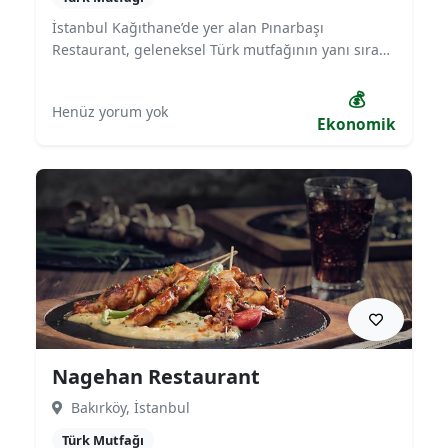
İstanbul Kağıthane’de yer alan Pınarbaşı
Restaurant, geleneksel Türk mutfağının yanı sıra
ızgara çeşitleri ve ev yemekleriyle bilinir. Aile dostu
samimi atmosferi, uygun fiyatlı menüsü ve lezzetli
💰
Henüz yorum yok
yemekleriyle mahalle kültürünü yaşatan
Ekonomik
mekanlardan biridir. Geniş iç mekanı ve açık
oturma alanıyla hem öğle yemekleri hem de akşam
buluşmaları için tercih edilmektedir.
Nagehan Restaurant
Bakırköy, İstanbul
Türk Mutfağı