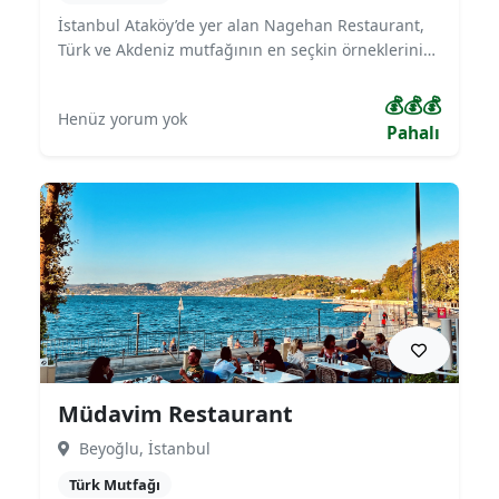
İstanbul Ataköy’de yer alan Nagehan Restaurant,
Türk ve Akdeniz mutfağının en seçkin örneklerini
misafirleriyle buluşturuyor. Izgara çeşitleri, zengin
meze menüsü ve deniz ürünleriyle öne çıkan
💰💰💰
Henüz yorum yok
mekan; aile yemekleri, iş buluşmaları ve özel
Pahalı
kutlamalar için sıcak ve şık bir atmosfer sunuyor.
Kaliteli hizmeti ve zengin menüsüyle bölgenin en
çok tercih edilen restoranlarından biridir.
Müdavim Restaurant
Beyoğlu, İstanbul
Türk Mutfağı