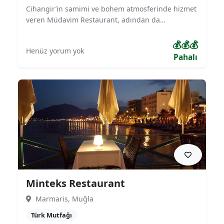
Cihangir’in samimi ve bohem atmosferinde hizmet
veren Müdavim Restaurant, adından da
anlaşılacağı gibi müdavimlerinin sık sık uğradığı
sıcak bir mekandır. Geleneksel Türk mutfağı, meze
💰💰💰
Henüz yorum yok
çeşitleri ve deniz ürünleriyle öne çıkar. Sohbet
Pahalı
eşliğinde keyifli akşam yemekleri için ideal bir
tercih olan restoran, samimi iç mekanı ve lezzetli
menüsüyle hem yerli hem yabancı misafirlerin
gözdesidir.
Minteks Restaurant
Marmaris, Muğla
Türk Mutfağı