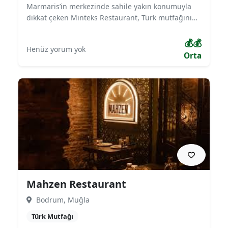
Marmaris’in merkezinde sahile yakın konumuyla
dikkat çeken Minteks Restaurant, Türk mutfağının
yanı sıra Akdeniz lezzetlerini misafirlerine
sunmaktadır. Izgara çeşitleri, deniz ürünleri ve
💰💰
Henüz yorum yok
zengin kahvaltı menüsüyle öne çıkan mekan,
Orta
modern dekorasyonu ve sıcak atmosferiyle hem
aileler hem de turistler için ideal bir tercihtir.
Mahzen Restaurant
Bodrum, Muğla
Türk Mutfağı