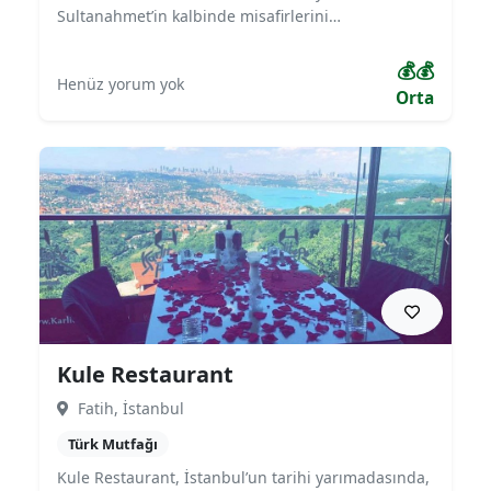
Sultanahmet’in kalbinde misafirlerini
ağırlamaktadır. Türk mutfağının yanı sıra Akdeniz
ve dünya mutfağından özenle seçilmiş lezzetleri
💰💰
Henüz yorum yok
sunan mekan, tarihi dokusu ve şehrin büyüleyici
Orta
atmosferiyle birleşerek unutulmaz bir yemek
deneyimi yaşatır. Hem turistik ziyaretler hem de
özel davetler için ideal bir mekandır.
Kule Restaurant
Fatih, İstanbul
Türk Mutfağı
Kule Restaurant, İstanbul’un tarihi yarımadasında,