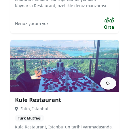
Kaynarca Restaurant, özellikle deniz manzarası
eşliğinde sunduğu Türk ve Akdeniz mutfağı
lezzetleriyle öne çıkmaktadır. Izgara çeşitleri, deniz
💰💰
Henüz yorum yok
ürünleri ve yöresel tatlarla misafirlerine zengin bir
Orta
menü sunar. Aileler için geniş oturma alanları,
modern iç tasarımı ve huzurlu atmosferiyle hem
gündüz hem de akşam tercih edilen mekanlardan
biridir.
Kule Restaurant
Fatih, İstanbul
Türk Mutfağı
Kule Restaurant, İstanbul’un tarihi yarımadasında,