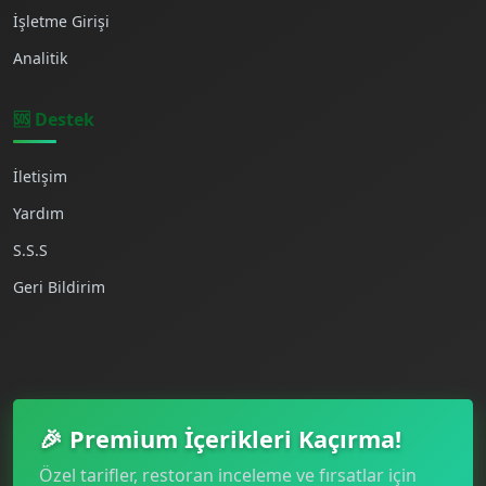
İşletme Girişi
Analitik
🆘 Destek
İletişim
Yardım
S.S.S
Geri Bildirim
🎉 Premium İçerikleri Kaçırma!
Özel tarifler, restoran inceleme ve fırsatlar için