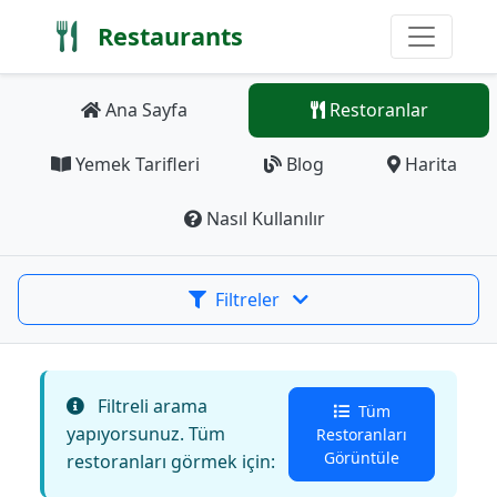
Restaurants
Ana Sayfa
Restoranlar
Yemek Tarifleri
Blog
Harita
Nasıl Kullanılır
Filtreler
Filtreli arama
Tüm
yapıyorsunuz. Tüm
Restoranları
Görüntüle
restoranları görmek için: