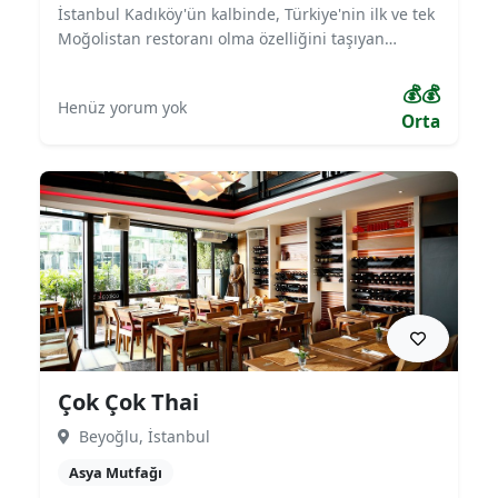
İstanbul Kadıköy'ün kalbinde, Türkiye'nin ilk ve tek
Moğolistan restoranı olma özelliğini taşıyan
Buuzecedi Restaurant, misafirlerine otantik bir
Orta Asya deneyimi sunmaktadır. Adını aldığı,
💰💰
Henüz yorum yok
buharda pişirilen meşhur Moğol mantısı 'Buuz'
Orta
başta olmak üzere, geleneksel Moğol yemeklerini
menüsünde barındıran Buuzecedi Restaurant,
farklı ve eşsiz bir lezzet yolculuğu vaat eder.
İstanbul Kadıköy'de, daha önce tatmadığınız
yöresel tatları keşfetmek için bu özel mekan,
samimi ve mütevazı atmosferiyle sizleri bekliyor.
Çok Çok Thai
Beyoğlu, İstanbul
Asya Mutfağı