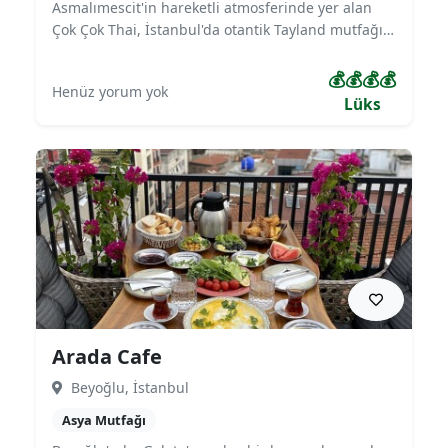
Asmalımescit'in hareketli atmosferinde yer alan
Çok Çok Thai, İstanbul'da otantik Tayland mutfağı
deneyimi sunan en iyi Asya restoranlarından
biridir. Kraliyet Tayland mutfağının seçkin
💰💰💰💰
Henüz yorum yok
lezzetlerini, taze ve orijinal malzemelerle
Lüks
hazırlayan Çok Çok Thai, egzotik dekorasyonu ve
şık ortamıyla misafirlerine özel bir gastronomi
yolculuğu vaat eder.
Arada Cafe
Beyoğlu, İstanbul
Asya Mutfağı