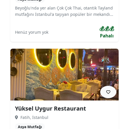
Beyoğlu'nda yer alan Çok Çok Thai, otantik Tayland
mutfağını İstanbul'a taşıyan popüler bir mekandır.
Geleneksel Tayland tariflerini modern bir sunumla
birleştiren restoran, özellikle Pad Thai, Massaman
💰💰💰
Henüz yorum yok
köri ve Tom Yum çorbası gibi klasik lezzetleriyle
Pahalı
öne çıkar. Şık ve rahat atmosferi, egzotik tatlar
arayanlar için ideal bir duraktır.
Yüksel Uygur Restaurant
Fatih, İstanbul
Asya Mutfağı