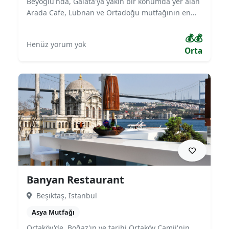
Beyoğlu'nda, Galata'ya yakın bir konumda yer alan
Arada Cafe, Lübnan ve Ortadoğu mutfağının en
renkli lezzetlerini sunmaktadır. Özellikle Fas
esintileri taşıyan zengin serpme kahvaltısıyla
💰💰
Henüz yorum yok
ünlenen Arada Cafe, otantik dekorasyonu ve
Orta
enerjik atmosferiyle misafirlerine keyifli bir
deneyim yaşatır.
Banyan Restaurant
Beşiktaş, İstanbul
Asya Mutfağı
Ortaköy'de, Boğaz'ın ve tarihi Ortaköy Camii'nin