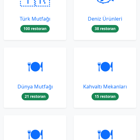
Türk Mutfağı
Deniz Ürünleri
100 restoran
38 restoran
🍽️
🍽️
Dünya Mutfağı
Kahvaltı Mekanları
21 restoran
15 restoran
🍽️
🍽️