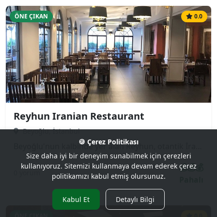
ÖNE ÇIKAN
0.0
Reyhun Iranian Restaurant
Beyoğlu, İstanbul
🍪 Çerez Politikası
Beyoğlu'nun kalbinde yer alan Reyhun, otantik İran (Pers) mutfağının en lezzetli örneklerini sunan popüler bir mekandır. Özellikle safranlı pilavları, çeşitli kebapları (Çelo Kebap, Kubide) ve geleneksel güveç yemekleri ile tanınır. Hem turistler hem de yerli halk tarafından sıkça tercih edilen samimi ve misafirperver bir atmosfere sahiptir.
Size daha iyi bir deneyim sunabilmek için çerezleri
💰💰💰
kullanıyoruz. Sitemizi kullanmaya devam ederek çerez
0 yorum
politikamızı kabul etmiş olursunuz.
Pahalı
Kabul Et
Detaylı Bilgi
ÖNE ÇIKAN
0.0