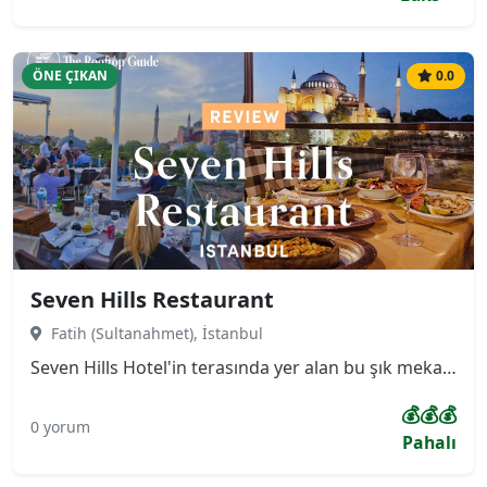
ÖNE ÇIKAN
0.0
Seven Hills Restaurant
Fatih (Sultanahmet), İstanbul
Seven Hills Hotel'in terasında yer alan bu şık mekan, misafirlerine Ayasofya, Sultanahmet Camii ve Topkapı Sarayı'nın yanı sıra İstanbul Boğazı'na hakim 360 derecelik panoramik bir manzara sunmaktadır. Menüsü, özellikle taze ve zengin deniz ürünleri ile Türk mutfağının seçkin lezzetlerine odaklanmıştır.
💰💰💰
0 yorum
Pahalı