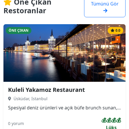
Öne Çıkan
Tümünü Gör
Restoranlar
ÖNE ÇIKAN
0.0
Kuleli Yakamoz Restaurant
Üsküdar, İstanbul
Spesiyal deniz ürünleri ve açık büfe brunch sunan, terası ve Boğaz manzarası olan sessiz, ferah mekan. Asırlık çınar ağaçlarının altında boğazın manzarasını panaromik çevreleyen, bir yanı Kuleli Askeri Lisesi diğer yanı Boğaz Köprüsünü gören çok özel konuma sahip restaurantımız kendini özel hissetmek isteyenler için ayrıcalıklı bir mekan.
💰💰💰💰
0 yorum
Lüks