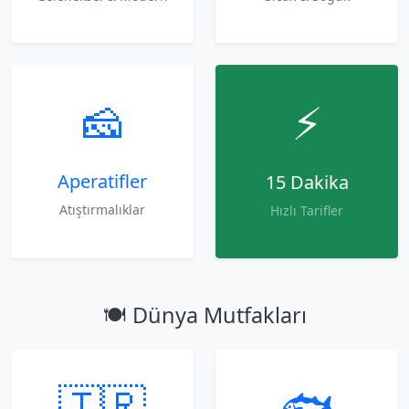
🧀
⚡
Aperatifler
15 Dakika
Atıştırmalıklar
Hızlı Tarifler
🍽️ Dünya Mutfakları
🇹🇷
🐟