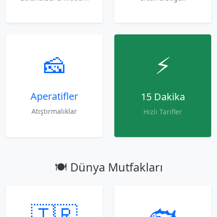
🧀
⚡
Aperatifler
15 Dakika
Atıştırmalıklar
Hızlı Tarifler
🍽️ Dünya Mutfakları
🇹🇷
🐟