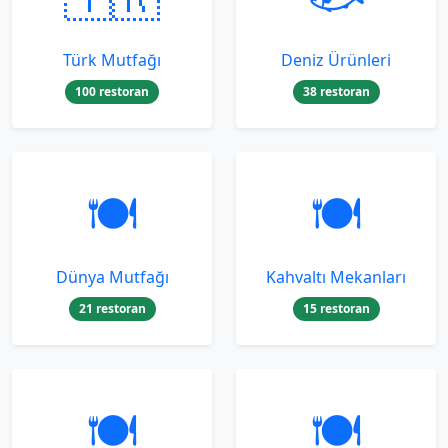
Türk Mutfağı
Deniz Ürünleri
100 restoran
38 restoran
🍽️
🍽️
Dünya Mutfağı
Kahvaltı Mekanları
21 restoran
15 restoran
🍽️
🍽️