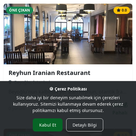
ÖNE ÇIKAN
0.0
Reyhun Iranian Restaurant
Beyoğlu, İstanbul
🍪 Çerez Politikası
Beyoğlu'nun kalbinde yer alan Reyhun, otantik İran (Pers) mutfağının en lezzetli örneklerini sunan popüler bir mekandır. Özellikle safranlı pilavları, çeşitli kebapları (Çelo Kebap, Kubide) ve geleneksel güveç yemekleri ile tanınır. Hem turistler hem de yerli halk tarafından sıkça tercih edilen samimi ve misafirperver bir atmosfere sahiptir.
Size daha iyi bir deneyim sunabilmek için çerezleri
💰💰💰
kullanıyoruz. Sitemizi kullanmaya devam ederek çerez
0 yorum
politikamızı kabul etmiş olursunuz.
Pahalı
Kabul Et
Detaylı Bilgi
ÖNE ÇIKAN
0.0