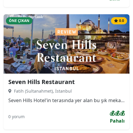
ÖNE ÇIKAN
0.0
Seven Hills Restaurant
Fatih (Sultanahmet), İstanbul
Seven Hills Hotel'in terasında yer alan bu şık mekan, misafirlerine Ayasofya, Sultanahmet Camii ve Topkapı Sarayı'nın yanı sıra İstanbul Boğazı'na hakim 360 derecelik panoramik bir manzara sunmaktadır. Menüsü, özellikle taze ve zengin deniz ürünleri ile Türk mutfağının seçkin lezzetlerine odaklanmıştır.
💰💰💰
0 yorum
Pahalı