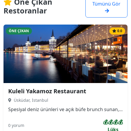
Öne Çıkan
Tümünü Gör
Restoranlar
ÖNE ÇIKAN
0.0
Kuleli Yakamoz Restaurant
Üsküdar, İstanbul
Spesiyal deniz ürünleri ve açık büfe brunch sunan, terası ve Boğaz manzarası olan sessiz, ferah mekan. Asırlık çınar ağaçlarının altında boğazın manzarasını panaromik çevreleyen, bir yanı Kuleli Askeri Lisesi diğer yanı Boğaz Köprüsünü gören çok özel konuma sahip restaurantımız kendini özel hissetmek isteyenler için ayrıcalıklı bir mekan.
💰💰💰💰
0 yorum
Lüks